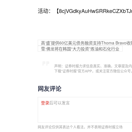
活动：【
8cjVGdkyAuHwSRRkeCZXbTJ
高‘盛’提供60亿美元债务融资支持Thoma Bravo收购D
雪:佛龙将在韩国“大力投资”炼油和石化行业
声明：证券时报力求信息真实、准确，文章提及内
下载“证券时报”官方APP，或关注官方微信公众
网友评论
登录
后可以发言
网友评论仅供其表达个人看法，并不表明证券时报立场