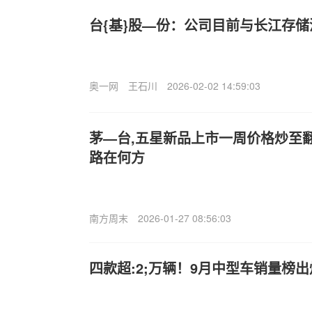
台{基}股—份：公司目前与长江存
奥一网
王石川
2026-02-02 14:59:03
茅—台,五星新品上市一周价格炒至翻
路在何方
南方周末
2026-01-27 08:56:03
四款超:2;万辆！9月中型车销量榜出